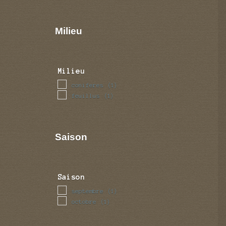
Milieu
Milieu
coniferes
(1)
feuillus
(1)
Saison
Saison
septembre
(1)
octobre
(1)