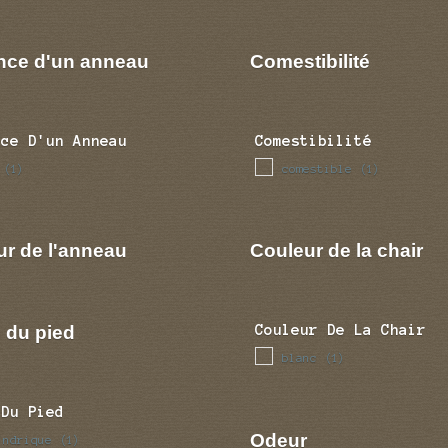
nce d'un anneau
Comestibilité
nce D'un Anneau
Comestibilité
comestible
(1)
(1)
ur de l'anneau
Couleur de la chair
 du pied
Couleur De La Chair
blanc
(1)
 Du Pied
Odeur
indrique
(1)