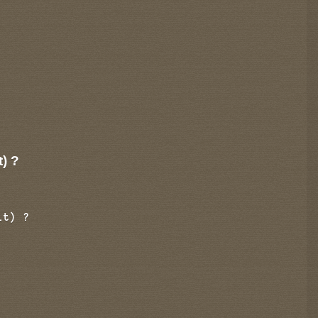
t) ?
it) ?