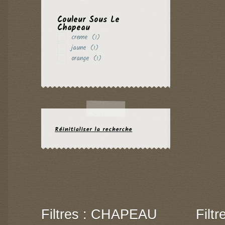
Couleur Sous Le
Chapeau
creme
(1)
jaune
(1)
orange
(1)
Réinitialiser la recherche
Filtres : CHAPEAU
Filt