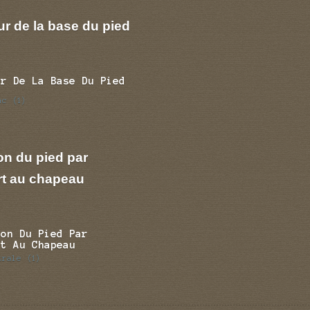
r de la base du pied
ur De La Base Du Pied
nc
(1)
on du pied par
rt au chapeau
ion Du Pied Par
rt Au Chapeau
trale
(1)