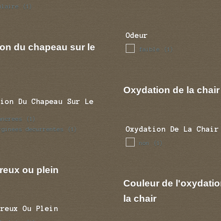
ulaire
(1)
Odeur
ion du chapeau sur le
faible
(1)
Oxydation de la chair
tion Du Chapeau Sur Le
ancrees
(1)
Oxydation De La Chair
rginees decurrentes
(1)
non
(1)
reux ou plein
Couleur de l'oxydatio
la chair
Creux Ou Plein