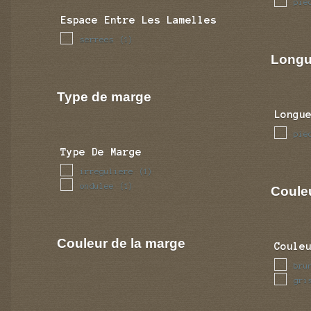
pie
Espace Entre Les Lamelles
serrees
(1)
Longu
Type de marge
Longu
pie
Type De Marge
irreguliere
(1)
ondulee
(1)
Coule
Couleur de la marge
Coule
bru
gri