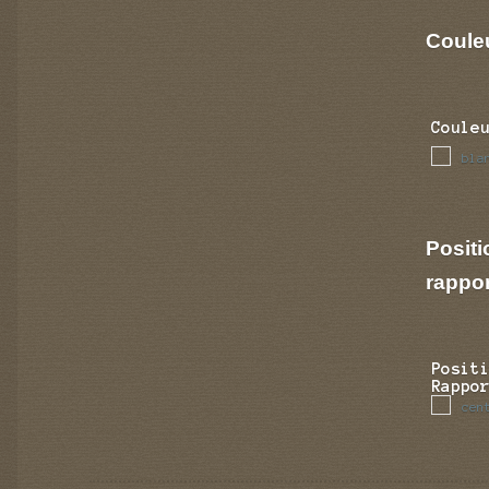
Couleu
Coule
bla
Positi
rappo
Posit
Rappo
cen