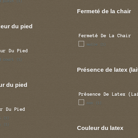
d plein
(1)
Fermeté de la chair
eur du pied
Fermeté De La Chair
molle
(1)
eur Du Pied
d court
(1)
Présence de latex (lai
ur du pied
Présence De Latex (la
non
(1)
ur Du Pied
n
(1)
s
(1)
Couleur du latex