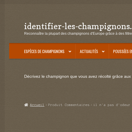
identifier-les-champignons
Aller
Aller
à
au
Reconnaître la plupart des champignons d'Europe grâce à des filtre
la
contenu
navigation
ESPÈCES DE CHAMPIGNONS
ACTUALITÉS
POUSSÉES E
Décrivez le champignon que vous avez récolté grâce aux f
Accueil
Produit Commentaires
il n'a pas d'odeur