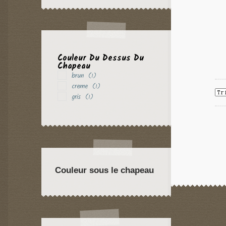
Couleur Du Dessus Du
Chapeau
brun
(1)
creme
(1)
gris
(1)
Couleur sous le chapeau