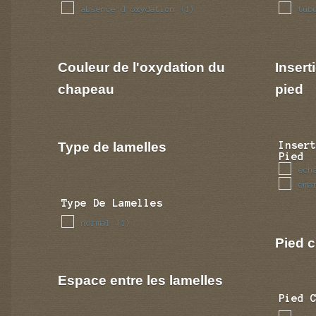
absence d oxydation
tub
(1)
Couleur de l'oxydation du
Insert
chapeau
pied
Type de lamelles
Inser
Pied
ech
ema
Type De Lamelles
normal
(1)
Pied c
Espace entre les lamelles
Pied 