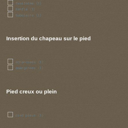
fusiforme
(1)
renfle
(1)
tubulaire
(1)
Insertion du chapeau sur le pied
echancrees
(1)
emarginees
(1)
Pied creux ou plein
pied plein
(1)