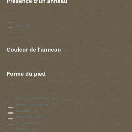
Présence d'un anneau
non
(1)
Couleur de l'anneau
Forme du pied
aminci a la base
(1)
aminci au sommet
(1)
attenue
(1)
base pointue
(1)
cylindrique
(1)
fuseau
(1)