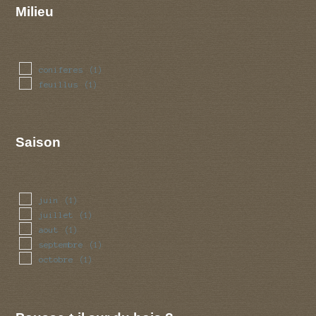
Milieu
coniferes
(1)
feuillus
(1)
Saison
juin
(1)
juillet
(1)
aout
(1)
septembre
(1)
octobre
(1)