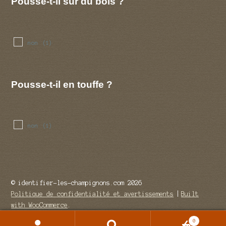
Pousse-t-il sur du bois ?
non
(1)
Pousse-t-il en touffe ?
non
(1)
© identifier-les-champignons.com 2026
Politique de confidentialité et avertissements
Built
with WooCommerce
.
0