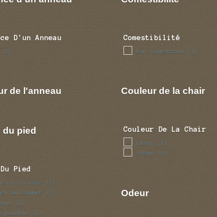
nce D'un Anneau
Comestibilité
bon comestible
(1)
(1)
ur de l'anneau
Couleur de la chair
 du pied
Couleur De La Chair
blanc
(1)
creme
(1)
 Du Pied
nci a la base
(1)
Odeur
nci au sommet
(1)
enue
(1)
e pointue
(1)