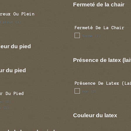
Fermeté de la chair
Creux Ou Plein
d plein
(1)
Fermeté De La Chair
ferme
(1)
eur du pied
Présence de latex (lai
ur du pied
Présence De Latex (la
non
(1)
ur Du Pied
nc
(1)
n
(1)
Couleur du latex