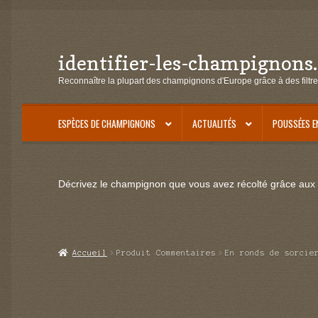
identifier-les-champignons
Aller
Aller
à
au
Reconnaître la plupart des champignons d'Europe grâce à des filtre
la
contenu
navigation
ESPÈCES DE CHAMPIGNONS
ACTUALITÉS
POUSSÉES E
Décrivez le champignon que vous avez récolté grâce aux f
Accueil
Produit Commentaires
En ronds de sorcie