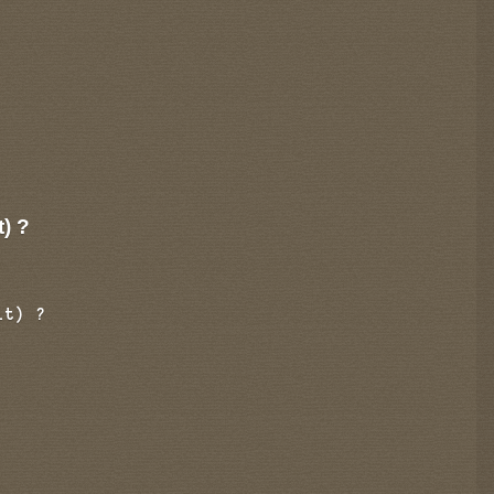
t) ?
it) ?