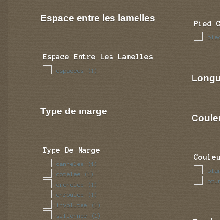
Espace entre les lamelles
Pied 
pie
Espace Entre Les Lamelles
espacees
(1)
Longu
Type de marge
Coule
Type De Marge
Coule
cannelee
(1)
bla
cotelee
(1)
bru
crenelee
(1)
enroulee
(1)
involutee
(1)
sillonnee
(1)