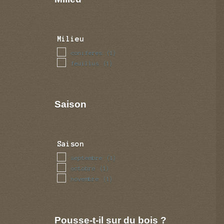
Milieu
coniferes
(1)
feuillus
(1)
Saison
Saison
septembre
(1)
octobre
(1)
novembre
(1)
Pousse-t-il sur du bois ?