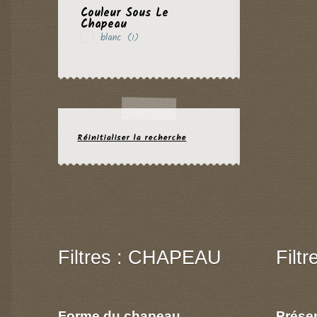
Couleur Sous Le
Chapeau
blanc
(1)
Réinitialiser la recherche
Filtres : CHAPEAU
Filt
Forme du chapeau
Prése