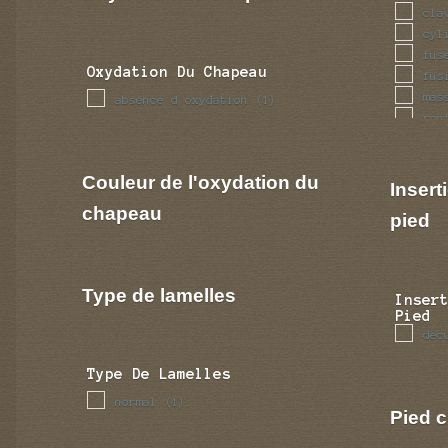
cla
cyl
fus
Oxydation Du Chapeau
fus
mas
absence d oxydation
(1)
ren
tub
Couleur de l'oxydation du
Insert
chapeau
pied
Type de lamelles
Inser
Pied
dec
Type De Lamelles
normal
(1)
Pied c