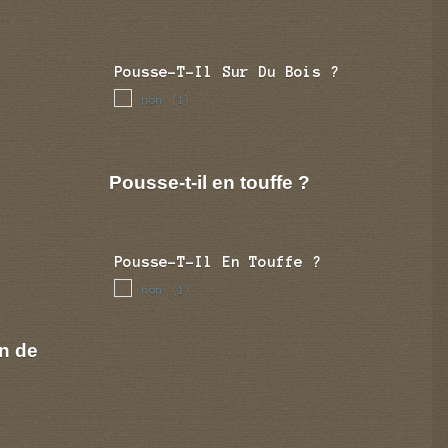
Pousse-T-Il Sur Du Bois ?
non
(1)
Pousse-t-il en touffe ?
Pousse-T-Il En Touffe ?
non
(1)
n de