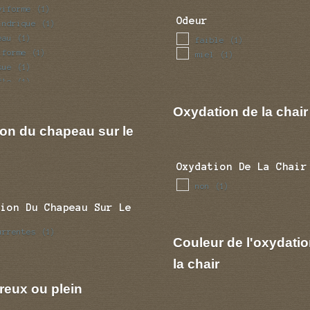
viforme
(1)
Odeur
indrique
(1)
eau
(1)
faible
(1)
iforme
(1)
miel
(1)
sue
(1)
fle
(1)
ulaire
(1)
Oxydation de la chair
ion du chapeau sur le
Oxydation De La Chair
non
(1)
tion Du Chapeau Sur Le
urrentes
(1)
Couleur de l'oxydatio
la chair
reux ou plein