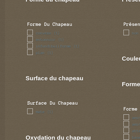
Forme Du Chapeau
Prése
convexe
non
(1)
entonnoir
(1)
infundibuliforme
(1)
plan
(1)
Coule
Surface du chapeau
Forme
Surface Du Chapeau
Forme
mate
(1)
ami
ami
att
Oxydation du chapeau
bas