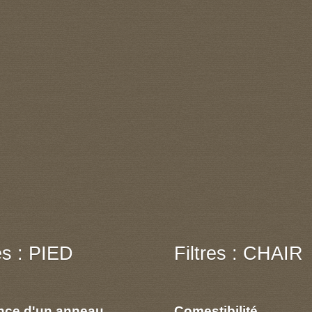
res : PIED
Filtres : CHAIR
nce d'un anneau
Comestibilité