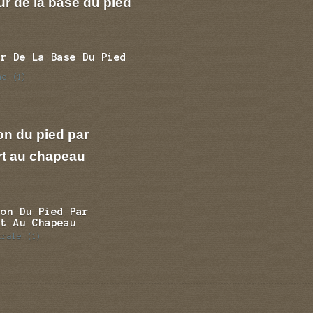
r de la base du pied
ur De La Base Du Pied
nc
(1)
on du pied par
rt au chapeau
ion Du Pied Par
rt Au Chapeau
trale
(1)