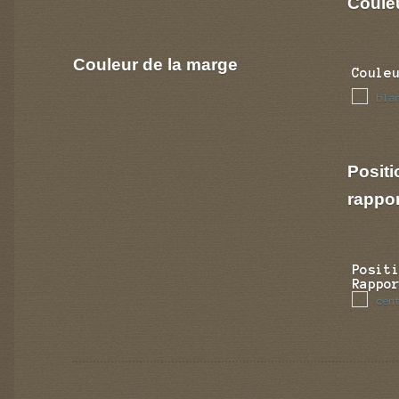
Couleu
Couleur de la marge
Coule
bla
Positi
rappo
Posit
Rappo
cen