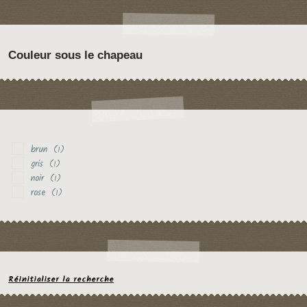
Couleur sous le chapeau
brun
(1)
gris
(1)
noir
(1)
rose
(1)
Réinitialiser la recherche