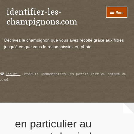
identifier-les-
Aller
Aller
Menu
à
au
champignons.com
la
contenu
navigation
Ouvrir
Espèces de champignons
le
Décrivez le champignon que vous avez récolté grâce aux filtres
menu
Ouvrir
Actualités
jusqu'à ce que vous le reconnaissiez en photo.
enfant
le
menu
Ouvrir
Poussées en temps réel
enfant
le
menu
Ouvrir
Echanges et contacts
Accueil
Produit Commentaires
en particulier au sommet du
enfant
le
pied
menu
Ouvrir
Mycologie
enfant
le
menu
enfant
en particulier au