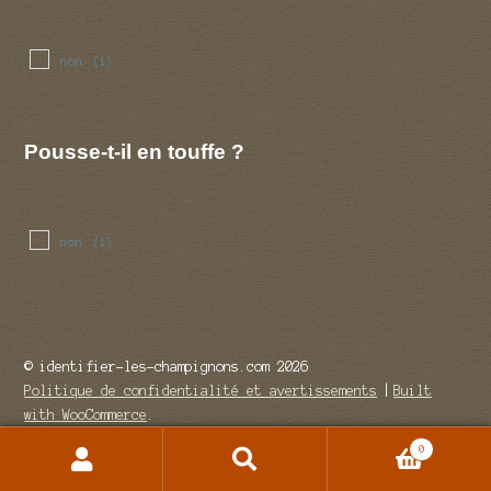
non
(1)
Pousse-t-il en touffe ?
non
(1)
© identifier-les-champignons.com 2026
Politique de confidentialité et avertissements
Built
with WooCommerce
.
0
Recherche
Recherche
pour :