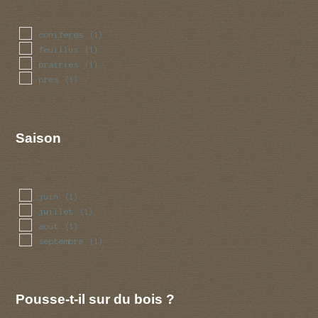
coniferes
(1)
feuillus
(1)
prairies
(1)
pres
(1)
Saison
juin
(1)
juillet
(1)
aout
(1)
septembre
(1)
Pousse-t-il sur du bois ?