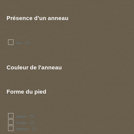
Présence d'un anneau
oui
(1)
Couleur de l'anneau
Forme du pied
obese
(1)
trapu
(1)
ventru
(1)