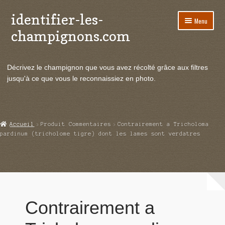
identifier-les-
Aller
Aller
Menu
à
au
champignons.com
la
contenu
navigation
Ouvrir
Espèces de champignons
le
Décrivez le champignon que vous avez récolté grâce aux filtres
menu
Ouvrir
Actualités
jusqu'à ce que vous le reconnaissiez en photo.
enfant
le
menu
Ouvrir
Poussées en temps réel
enfant
le
menu
Ouvrir
Echanges et contacts
Accueil
Produit Commentaires
Contrairement a Tricholoma
enfant
le
pardinum (tricholome tigre) dont les lames sont verdatres
menu
Ouvrir
Mycologie
enfant
le
menu
enfant
Contrairement a