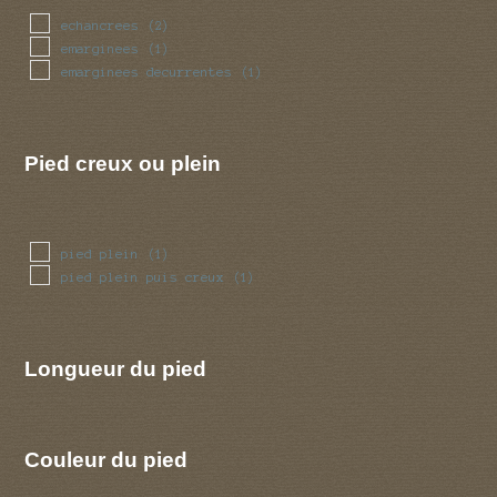
echancrees
(2)
emarginees
(1)
emarginees decurrentes
(1)
Pied creux ou plein
pied plein
(1)
pied plein puis creux
(1)
Longueur du pied
Couleur du pied