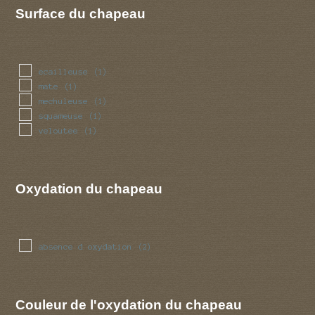
Surface du chapeau
ecailleuse
(1)
mate
(1)
mechuleuse
(1)
squameuse
(1)
veloutee
(1)
Oxydation du chapeau
absence d oxydation
(2)
Couleur de l'oxydation du chapeau