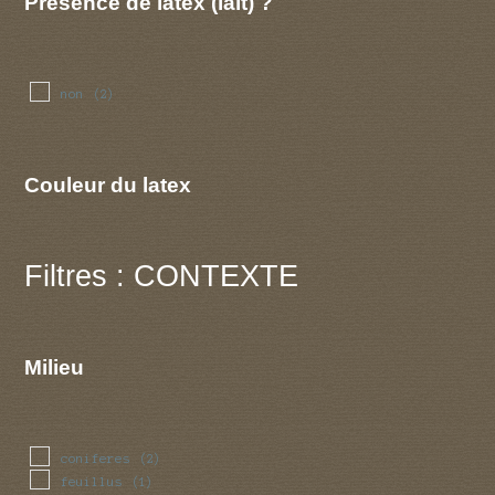
Présence de latex (lait) ?
non
(2)
Couleur du latex
Filtres : CONTEXTE
Milieu
coniferes
(2)
feuillus
(1)