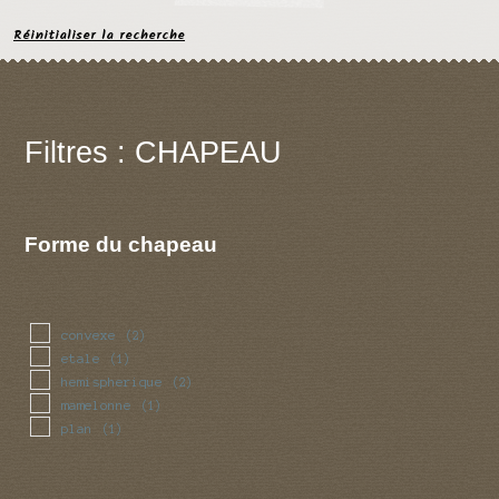
Réinitialiser la recherche
Filtres : CHAPEAU
Forme du chapeau
convexe
(2)
etale
(1)
hemispherique
(2)
mamelonne
(1)
plan
(1)