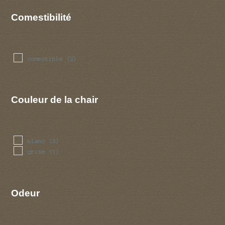
Comestibilité
comestible
(2)
Couleur de la chair
blanc
(2)
grise
(1)
Odeur