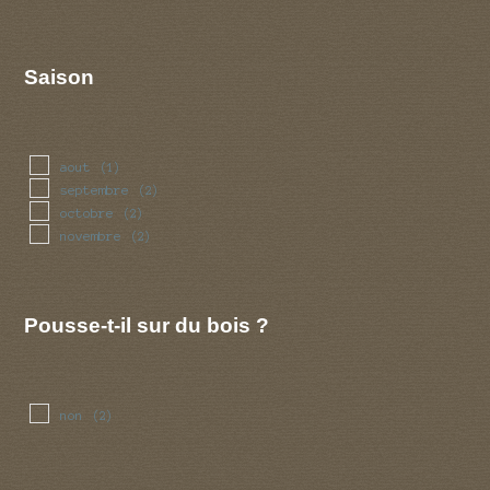
Saison
aout
(1)
septembre
(2)
octobre
(2)
novembre
(2)
Pousse-t-il sur du bois ?
non
(2)