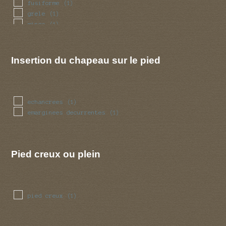
fusiforme
(1)
grele
(1)
mince
(1)
renfle
(1)
tubulaire
(1)
Insertion du chapeau sur le pied
echancrees
(1)
emarginees decurrentes
(1)
Pied creux ou plein
pied creux
(1)