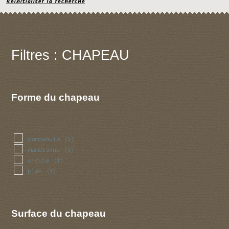
Réinitialiser la recherche
Filtres : CHAPEAU
Forme du chapeau
campanule
(1)
mamelonne
(1)
ondule
(1)
plan
(1)
Surface du chapeau