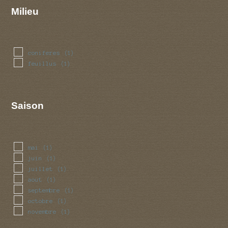
Milieu
coniferes
(1)
feuillus
(1)
Saison
mai
(1)
juin
(1)
juillet
(1)
aout
(1)
septembre
(1)
octobre
(1)
novembre
(1)