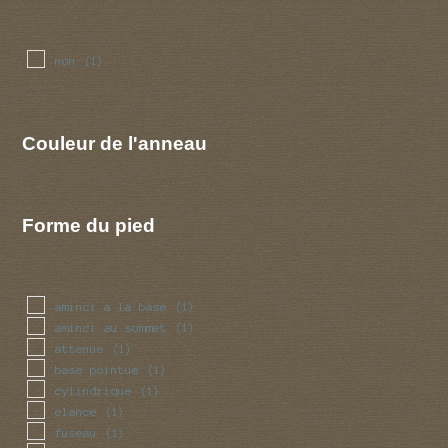
non
(1)
Couleur de l'anneau
Forme du pied
aminci a la base
(1)
aminci au sommet
(1)
attenue
(1)
base pointue
(1)
cylindrique
(1)
elance
(1)
fuseau
(1)