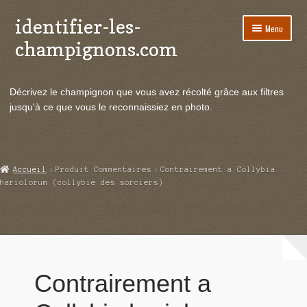
identifier-les-
Aller
Aller
Menu
à
au
champignons.com
la
contenu
navigation
Ouvrir
Espèces de champignons
le
Décrivez le champignon que vous avez récolté grâce aux filtres
menu
Ouvrir
Actualités
jusqu'à ce que vous le reconnaissiez en photo.
enfant
le
menu
Ouvrir
Poussées en temps réel
enfant
le
menu
Ouvrir
Echanges et contacts
Accueil
Produit Commentaires
Contrairement a Collybia
enfant
le
hariolorum (collybie des sorciers)
menu
Ouvrir
Mycologie
enfant
le
menu
enfant
Contrairement a