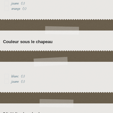
jaune
(1)
orange
(1)
Couleur sous le chapeau
blanc
(1)
jaune
(1)