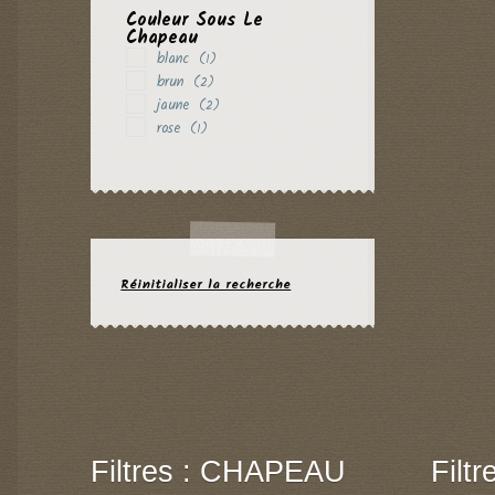
Couleur Sous Le
Chapeau
blanc
(1)
brun
(2)
jaune
(2)
rose
(1)
Réinitialiser la recherche
Filtres : CHAPEAU
Filt