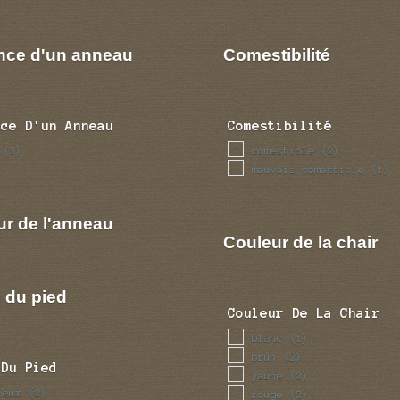
nce d'un anneau
Comestibilité
nce D'un Anneau
Comestibilité
comestible
(3)
(2)
mauvais comestible
(1)
ur de l'anneau
Couleur de la chair
 du pied
Couleur De La Chair
blanc
(1)
brun
(2)
 Du Pied
jaune
(2)
beux
(2)
rouge
(2)