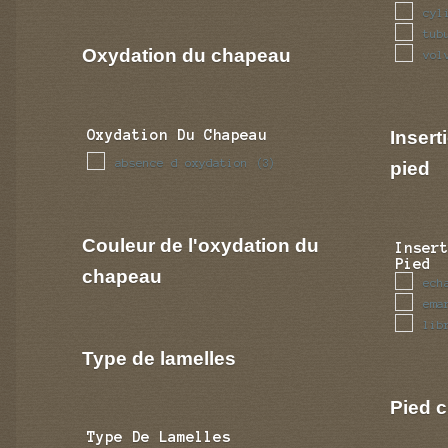
cyl
tub
Oxydation du chapeau
vol
Insert
Oxydation Du Chapeau
absence d oxydation
(3)
pied
Couleur de l'oxydation du
Inser
Pied
chapeau
ech
ema
lib
Type de lamelles
Pied c
Type De Lamelles