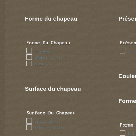
Forme du chapeau
Prése
Forme Du Chapeau
Prése
convexe
non
(1)
globuleux
(1)
plan
(1)
Coule
Surface du chapeau
Forme
Surface Du Chapeau
brilante
(1)
Forme
fibrileuse
(3)
bul