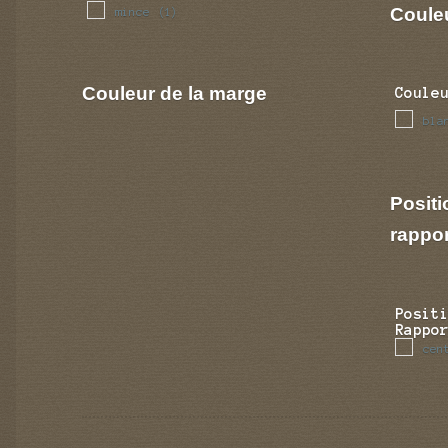
Couleu
mince
(1)
Couleur de la marge
Coule
bla
Positi
rappo
Posit
Rappo
cen