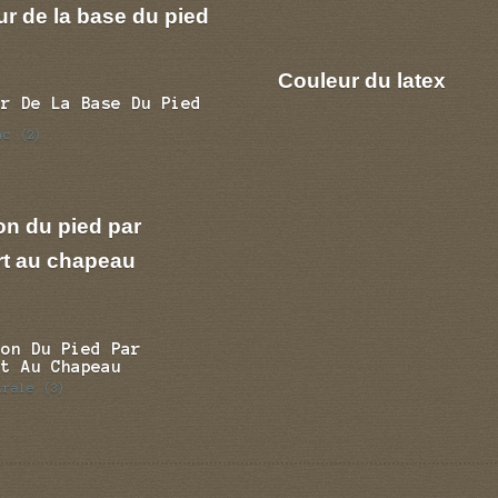
r de la base du pied
Couleur du latex
ur De La Base Du Pied
nc
(2)
on du pied par
rt au chapeau
ion Du Pied Par
rt Au Chapeau
trale
(3)