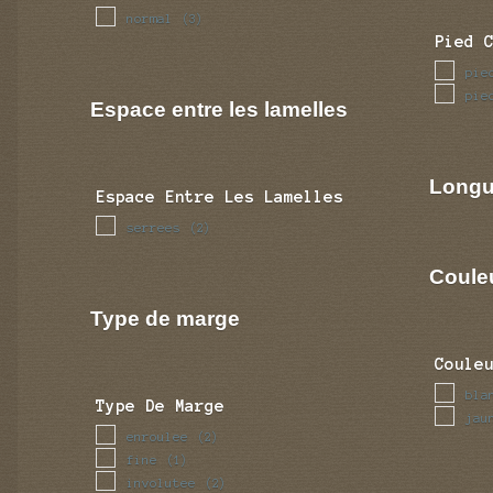
normal
(3)
Pied 
pie
pie
Espace entre les lamelles
Longu
Espace Entre Les Lamelles
serrees
(2)
Coule
Type de marge
Coule
bla
Type De Marge
jau
enroulee
(2)
fine
(1)
involutee
(2)