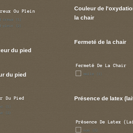
Couleur de l'oxydatio
Creux Ou Plein
la chair
d creux
(1)
d plein
(2)
Fermeté de la chair
eur du pied
Fermeté De La Chair
ur du pied
molle
(1)
Présence de latex (lai
ur Du Pied
nc
(1)
ne
(2)
Présence De Latex (la
non
(3)