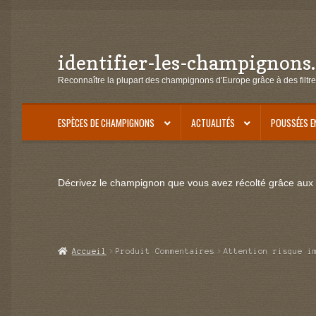
identifier-les-champignons
Aller
Aller
à
au
Reconnaître la plupart des champignons d'Europe grâce à des filtre
la
contenu
navigation
ESPÈCES DE CHAMPIGNONS
ACTUALITÉS
POUSSÉES E
Décrivez le champignon que vous avez récolté grâce aux f
Accueil
Produit Commentaires
Attention risque i