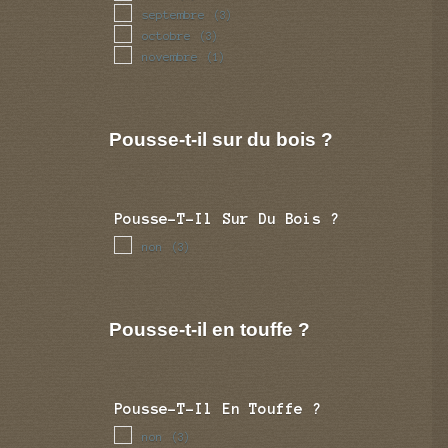
septembre
(3)
octobre
(3)
novembre
(1)
Pousse-t-il sur du bois ?
Pousse-T-Il Sur Du Bois ?
non
(3)
Pousse-t-il en touffe ?
Pousse-T-Il En Touffe ?
non
(3)