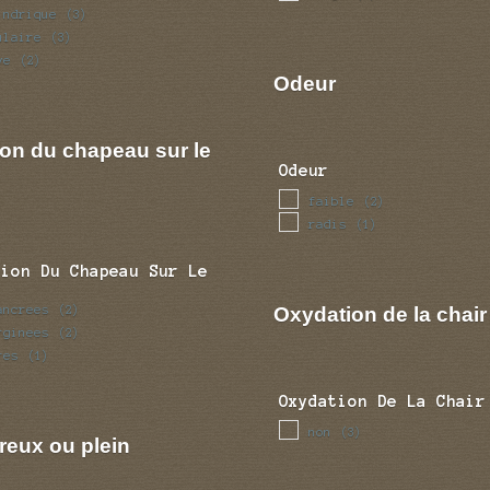
indrique
(3)
ulaire
(3)
ve
(2)
Odeur
ion du chapeau sur le
Odeur
faible
(2)
radis
(1)
tion Du Chapeau Sur Le
ancrees
Oxydation de la chair
(2)
rginees
(2)
res
(1)
Oxydation De La Chair
non
(3)
reux ou plein