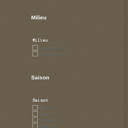
Milieu
Milieu
coniferes
(3)
feuillus
(1)
Saison
Saison
mai
(1)
juin
(1)
juillet
(1)
aout
(3)