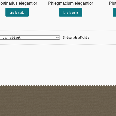
ortinarius elegantior
Phlegmacium elegantior
Plu
Lire la suite
Lire la suite
3 résultats affichés