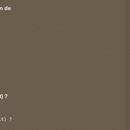
n de
t) ?
it) ?