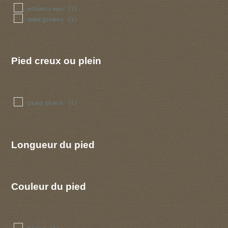
echancrees
(1)
emarginees
(1)
Pied creux ou plein
pied plein
(1)
Longueur du pied
Couleur du pied