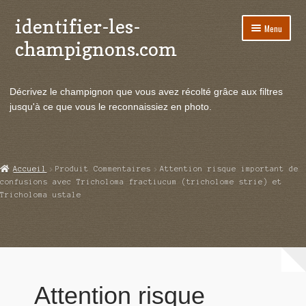
identifier-les-
Aller
Aller
Menu
à
au
champignons.com
la
contenu
navigation
Ouvrir
Espèces de champignons
le
Décrivez le champignon que vous avez récolté grâce aux filtres
menu
Ouvrir
Actualités
jusqu'à ce que vous le reconnaissiez en photo.
enfant
le
menu
Ouvrir
Poussées en temps réel
enfant
le
menu
Ouvrir
Echanges et contacts
Accueil
Produit Commentaires
Attention risque important de
enfant
le
confusions avec Tricholoma fractiucum (tricholome strie) et
menu
Tricholoma ustale
Ouvrir
Mycologie
enfant
le
menu
enfant
Attention risque