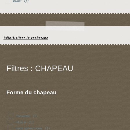
blanc
(1)
Réinitialiser la recherche
Filtres : CHAPEAU
Forme du chapeau
convexe
(1)
etale
(1)
hemispherique
(1)