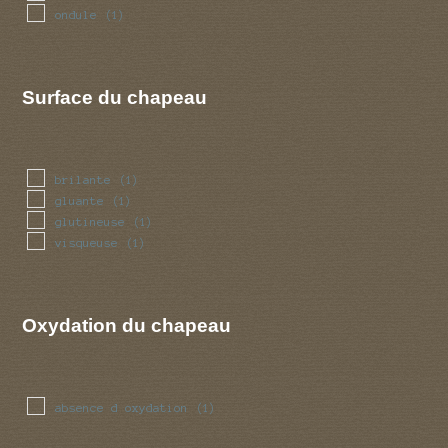
ondule
(1)
Surface du chapeau
brilante
(1)
gluante
(1)
glutineuse
(1)
visqueuse
(1)
Oxydation du chapeau
absence d oxydation
(1)