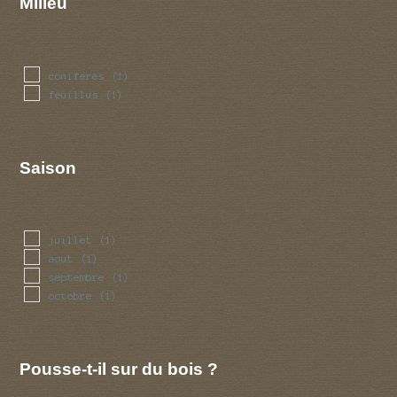
Milieu
coniferes
(1)
feuillus
(1)
Saison
juillet
(1)
aout
(1)
septembre
(1)
octobre
(1)
Pousse-t-il sur du bois ?