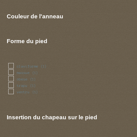
Couleur de l'anneau
Forme du pied
claviforme
(1)
massue
(1)
obese
(1)
trapu
(1)
ventru
(1)
Insertion du chapeau sur le pied