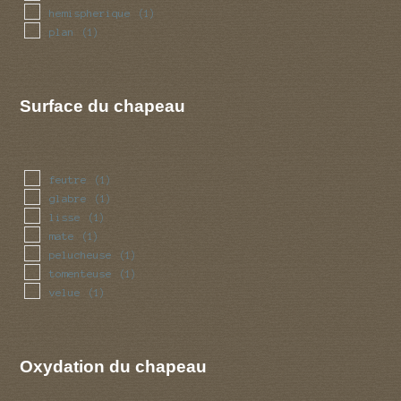
hemispherique
(1)
plan
(1)
Surface du chapeau
feutre
(1)
glabre
(1)
lisse
(1)
mate
(1)
pelucheuse
(1)
tomenteuse
(1)
velue
(1)
Oxydation du chapeau