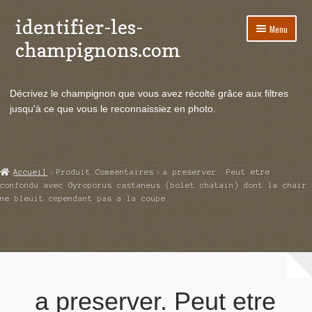
identifier-les-
Aller
Aller
Menu
à
au
champignons.com
la
contenu
navigation
Ouvrir
Espèces de champignons
le
Décrivez le champignon que vous avez récolté grâce aux filtres
menu
Ouvrir
Actualités
jusqu'à ce que vous le reconnaissiez en photo.
enfant
le
menu
Ouvrir
Poussées en temps réel
enfant
le
menu
Ouvrir
Echanges et contacts
Accueil
Produit Commentaires
a preserver. Peut etre
enfant
le
confondu avec Gyroporus castaneus (bolet chatain) dont la chair
menu
ne bleuit cependant pas a la coupe
Ouvrir
Mycologie
enfant
le
menu
enfant
a preserver. Peut etre