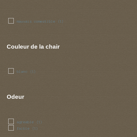
mauvais comestible
(1)
Couleur de la chair
blanc
(1)
Odeur
agreable
(1)
faible
(1)