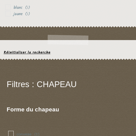
blanc
(1)
jaune
(1)
Réinitialiser la recherche
Filtres : CHAPEAU
Forme du chapeau
convexe
(1)