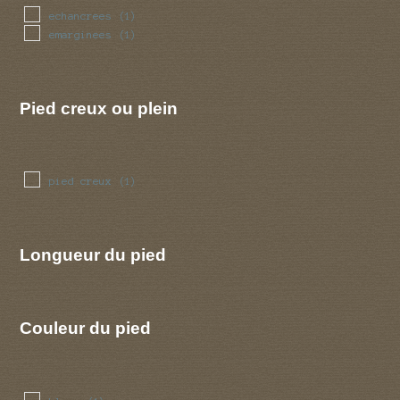
echancrees
(1)
emarginees
(1)
Pied creux ou plein
pied creux
(1)
Longueur du pied
Couleur du pied