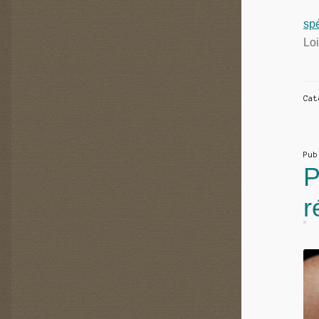
sp
Loi
Ca
Pu
P
r