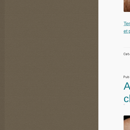
Te
et 
Ca
Pu
A
c