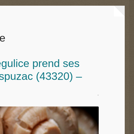
ie
gulice prend ses
spuzac (43320) –