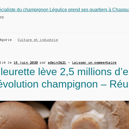
écialiste du champignon Légulice prend ses quartiers à Chasp
re
tégorie :
Culture et industrie
blié le
16 juin 2020
par
admin3421
—
Laisser un commentaire
leurette lève 2,5 millions d’
évolution champignon – Réu