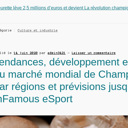
urette lève 2,5 millions d’euros et devient La révolution champ
tégorie :
Culture et industrie
blié le
14 juin 2020
par
admin3421
—
Laisser un commentaire
endances, développement et
u marché mondial de Champ
ar régions et prévisions jus
nFamous eSport