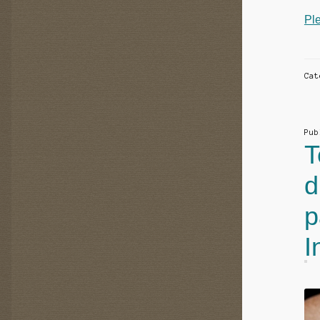
Ple
Ca
Pu
T
d
p
I