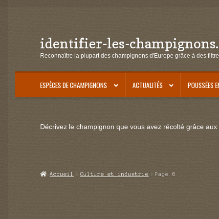
identifier-les-champignons
Aller
Aller
à
au
Reconnaître la plupart des champignons d'Europe grâce à des filtre
la
contenu
navigation
ESPÈCES DE CHAMPIGNONS
ACTUALITÉS
POUSSÉES E
Décrivez le champignon que vous avez récolté grâce aux f
Accueil
Culture et industrie
Page 6